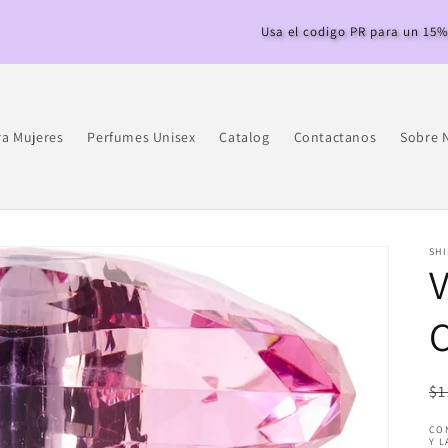
Usa el codigo PR para un 15% de Descuento!
ra Mujeres
Perfumes Unisex
Catalog
Contactanos
Sobre N
SHI
V
C
Pr
$1
ha
CON
Y L