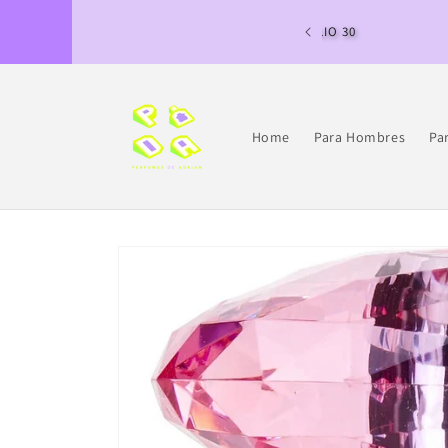
Ir
directamente
AS DE JULIO 11 A JULIO 30
al contenido
Home
Para Hombres
Pa
Ir
directamente
a la
información
del producto