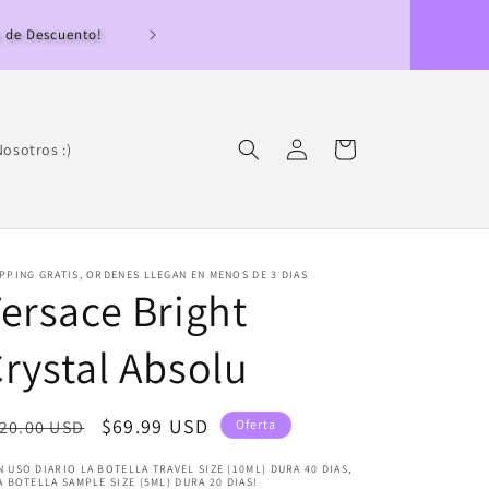
Pedidos llegan en men
Iniciar
Carrito
osotros :)
sesión
PPING GRATIS, ORDENES LLEGAN EN MENOS DE 3 DIAS
ersace Bright
rystal Absolu
ecio
Precio
$69.99 USD
20.00 USD
Oferta
bitual
de
 USO DIARIO LA BOTELLA TRAVEL SIZE (10ML) DURA 40 DIAS,
oferta
A BOTELLA SAMPLE SIZE (5ML) DURA 20 DIAS!