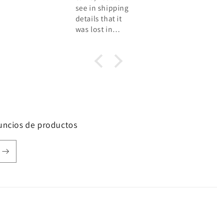
see in shipping
details that it
was lost in
transit. Perfume
de Adrian was
very helpful and
offering to ship
a new perfume
with no extra
cost for me. The
perfume arrived
nuncios de productos
today and my
son liked it very
much. It smells
really good
R2B2 spacex. So
I’m very pleased
and so thankful
for the help I
got.