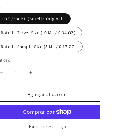
e
3 OZ / 90 ML (Botella Original)
Botella Travel Size (10 ML / 0.34 OZ)
Botella Sample Size (5 ML / 0.17 OZ)
ntidad
Reducir
Aumentar
cantidad
cantidad
para
para
Versace
Versace
Agregar al carrito
Bright
Bright
Crystal
Crystal
Absolu
Absolu
Más opciones de pago