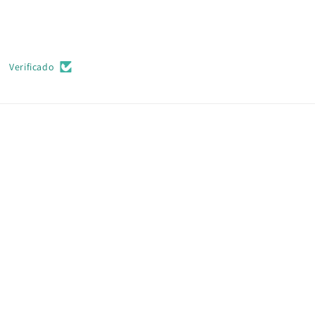
Verificado
Devon
Loved the smell
definitely the
best one