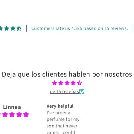
multimedia
3
en
una
ventana
modal
Customers rate us 4.3/5 based on 15 reviews.
Deja que los clientes hablen por nosotros
de 15 reseñas
Linnea
Very helpful
I’ve order a
perfume for my
son that never
came, I could