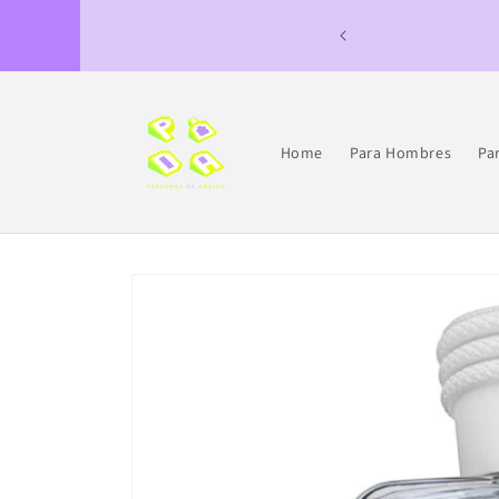
Ir
directamente
AS DE JULIO 11 A JULIO 30
al contenido
Home
Para Hombres
Pa
Ir
directamente
a la
información
del producto