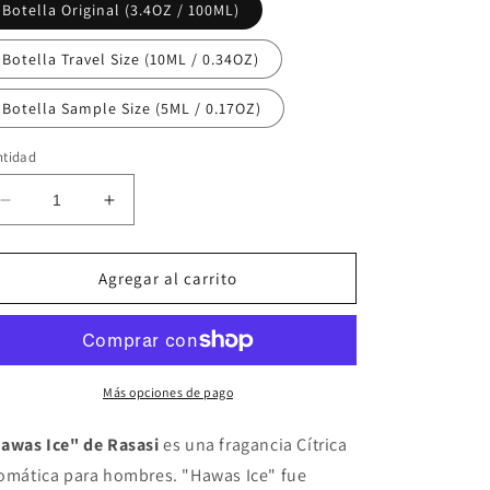
Botella Original (3.4OZ / 100ML)
Botella Travel Size (10ML / 0.34OZ)
Botella Sample Size (5ML / 0.17OZ)
ntidad
Reducir
Aumentar
cantidad
cantidad
para
para
Rasasi
Rasasi
Agregar al carrito
Hawas
Hawas
Ice
Ice
Más opciones de pago
awas Ice" de Rasasi
es una fragancia Cítrica
omática para hombres. "Hawas Ice" fue