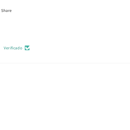
Share
Verificado
Devon
Great loved the
smell and the