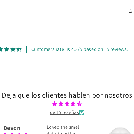
multimedia
3
en
una
ventana
modal
Customers rate us 4.3/5 based on 15 reviews.
Deja que los clientes hablen por nosotros
de 15 reseñas
Devon
Loved the smell
definitely the