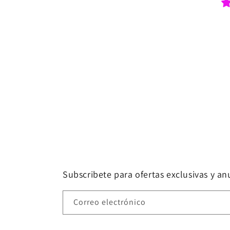
perfume for my
son that never
came, I could
see in shipping
details that it
was lost in
transit. Perfume
de Adrian was
very helpful and
offering to ship
a new perfume
with no extra
cost for me. The
perfume arrived
today and my
Subscribete para ofertas exclusivas y a
son liked it very
much. It smells
Correo electrónico
really good
R2B2 spacex. So
I’m very pleased