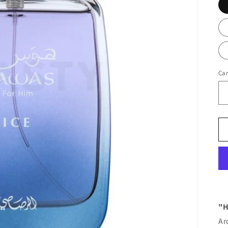
Ca
"H
Ar