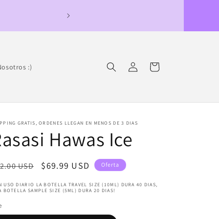
Pedidos llegan en men
Iniciar
Carrito
osotros :)
sesión
PPING GRATIS, ORDENES LLEGAN EN MENOS DE 3 DIAS
asasi Hawas Ice
ecio
Precio
$69.99 USD
2.00 USD
Oferta
bitual
de
 USO DIARIO LA BOTELLA TRAVEL SIZE (10ML) DURA 40 DIAS,
oferta
A BOTELLA SAMPLE SIZE (5ML) DURA 20 DIAS!
e