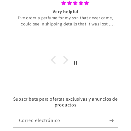
Very helpful
I’ve order a perfume for my son that never came,
I could see in shipping details that it was lost in
transit. Perfume de Adrian was very helpful and
offering to ship a new perfume with no extra
cost for me. The perfume arrived today and my
son liked it very much. It smells really good
R2B2 spacex. So I’m very pleased and so
thankful for the help I got.
Subscribete para ofertas exclusivas y anuncios de
productos
Correo electrónico