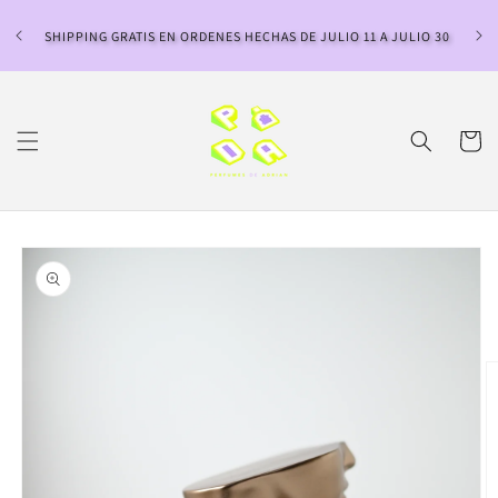
Ir
directamente
SHIPPING GRATIS EN ORDENES HECHAS DE JULIO 11 A JULIO 30
al contenido
Carrito
Ir
directamente
a la
información
del producto