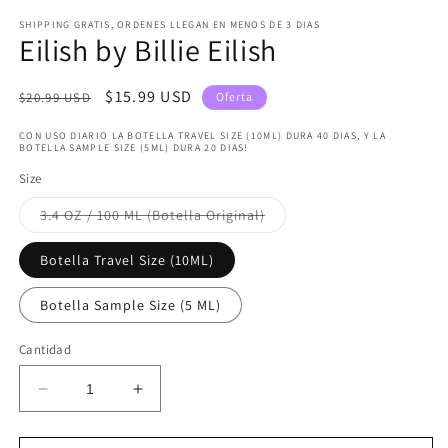
en
SHIPPING GRATIS, ORDENES LLEGAN EN MENOS DE 3 DIAS
una
Eilish by Billie Eilish
ventana
modal
Precio
Precio
$15.99 USD
$20.99 USD
Oferta
habitual
de
CON USO DIARIO LA BOTELLA TRAVEL SIZE (10ML) DURA 40 DIAS, Y LA
oferta
BOTELLA SAMPLE SIZE (5ML) DURA 20 DIAS!
Size
Variante
3.4 OZ / 100 ML (Botella Original)
agotada
o
no
Botella Travel Size (10ML)
disponible
Botella Sample Size (5 ML)
Cantidad
Reducir
Aumentar
cantidad
cantidad
para
para