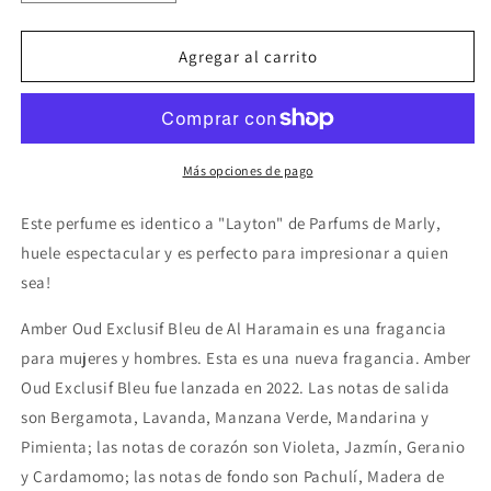
cantidad
cantidad
para
para
Al
Al
Agregar al carrito
Haramain
Haramain
Amber
Amber
Oud
Oud
Exclusif
Exclusif
Bleu
Bleu
Más opciones de pago
Este perfume es identico a "Layton" de Parfums de Marly,
huele espectacular y es perfecto para impresionar a quien
sea!
Amber Oud Exclusif Bleu de Al Haramain es una fragancia
para mujeres y hombres. Esta es una nueva fragancia. Amber
Oud Exclusif Bleu fue lanzada en 2022. Las notas de salida
son Bergamota, Lavanda, Manzana Verde, Mandarina y
Pimienta; las notas de corazón son Violeta, Jazmín, Geranio
y Cardamomo; las notas de fondo son Pachulí, Madera de