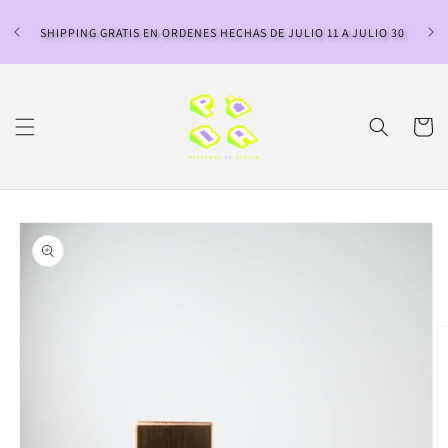
Ir
directamente
SHIPPING GRATIS EN ORDENES HECHAS DE JULIO 11 A JULIO 30
al contenido
Carrito
Ir
directamente
a la
información
del producto