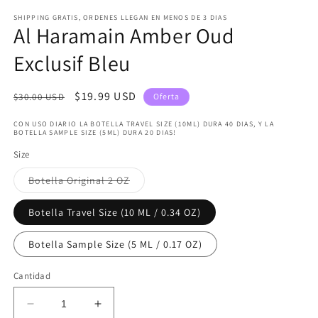
en
SHIPPING GRATIS, ORDENES LLEGAN EN MENOS DE 3 DIAS
una
Al Haramain Amber Oud
ventana
modal
Exclusif Bleu
Precio
Precio
$19.99 USD
$30.00 USD
Oferta
habitual
de
CON USO DIARIO LA BOTELLA TRAVEL SIZE (10ML) DURA 40 DIAS, Y LA
oferta
BOTELLA SAMPLE SIZE (5ML) DURA 20 DIAS!
Size
Variante
Botella Original 2 OZ
agotada
o
no
Botella Travel Size (10 ML / 0.34 OZ)
disponible
Botella Sample Size (5 ML / 0.17 OZ)
Cantidad
Reducir
Aumentar