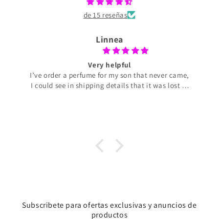
de 15 reseñas
Linnea
Very helpful
I’ve order a perfume for my son that never came,
I could see in shipping details that it was lost in
transit. Perfume de Adrian was very helpful and
offering to ship a new perfume with no extra
cost for me. The perfume arrived today and my
son liked it very much. It smells really good
R2B2 spacex. So I’m very pleased and so
thankful for the help I got.
Subscribete para ofertas exclusivas y anuncios de
productos